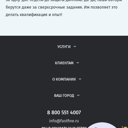
берутся даже за сверхсрочные задания. Им позволяет это
делать квалификация и опыт!
УСЛУГИ
КОНТРОЛЬНЫЕ РАБОТЫ
ДИПЛОМНЫЕ РАБОТЫ
КЛИЕНТАМ
КУРСОВЫЕ РАБОТЫ
АНТИПЛАГИАТ
РЕФЕРАТЫ
ВОПРОСЫ И ОТВЕТЫ
О КОМПАНИИ
ВСЕ УСЛУГИ
ПУБЛИЧНАЯ ОФЕРТА
О КОМПАНИИ
ПОЛИТИКА КОНФИДЕНЦИАЛЬНОСТИ
КОНТАКТЫ
ВАШ ГОРОД
АВТОРАМ
МОСКВА
САНКТ-ПЕТЕРБУРГ
8 800 551 4007
ИШИМ
info@fastfine.ru
НАЛЬЧИК