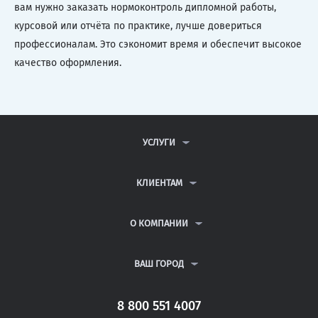
вам нужно заказать нормоконтроль дипломной работы,
курсовой или отчёта по практике, лучше довериться
профессионалам. Это сэкономит время и обеспечит высокое
качество оформления.
УСЛУГИ
КОНТРОЛЬНЫЕ РАБОТЫ
ДИПЛОМНЫЕ РАБОТЫ
КЛИЕНТАМ
КУРСОВЫЕ РАБОТЫ
АНТИПЛАГИАТ
РЕФЕРАТЫ
ВОПРОСЫ И ОТВЕТЫ
О КОМПАНИИ
ВСЕ УСЛУГИ
ПУБЛИЧНАЯ ОФЕРТА
О КОМПАНИИ
ПОЛИТИКА КОНФИДЕНЦИАЛЬНОСТИ
КОНТАКТЫ
ВАШ ГОРОД
АВТОРАМ
МОСКВА
САНКТ-ПЕТЕРБУРГ
8 800 551 4007