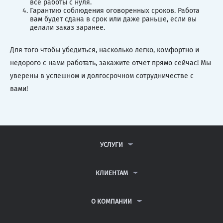
все работы с нуля.
Гарантию соблюдения оговоренных сроков. Работа
вам будет сдана в срок или даже раньше, если вы
делали заказ заранее.
Для того чтобы убедиться, насколько легко, комфортно и
недорого с нами работать, закажите отчет прямо сейчас! Мы
уверены в успешном и долгосрочном сотрудничестве с
вами!
УСЛУГИ
КОНТРОЛЬНЫЕ РАБОТЫ
ДИПЛОМНЫЕ РАБОТЫ
КЛИЕНТАМ
КУРСОВЫЕ РАБОТЫ
АНТИПЛАГИАТ
РЕФЕРАТЫ
ВОПРОСЫ И ОТВЕТЫ
О КОМПАНИИ
ВСЕ УСЛУГИ
ПУБЛИЧНАЯ ОФЕРТА
О КОМПАНИИ